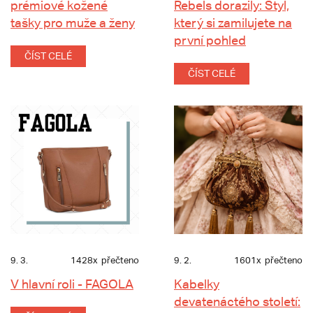
prémiové kožené
Rebels dorazily: Styl,
tašky pro muže a ženy
který si zamilujete na
první pohled
ČÍST CELÉ
ČÍST CELÉ
9. 3.
1428x
přečteno
9. 2.
1601x
přečteno
V hlavní roli - FAGOLA
Kabelky
devatenáctého století: