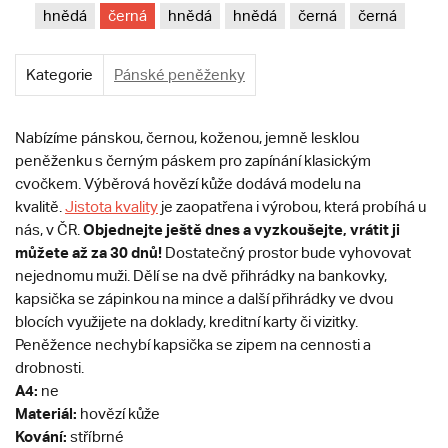
hnědá
černá
hnědá
hnědá
černá
černá
Kategorie
Pánské peněženky
Nabízíme pánskou, černou, koženou, jemně lesklou
peněženku s černým páskem pro zapínání klasickým
cvočkem. Výběrová hovězí kůže dodává modelu na
kvalitě.
Jistota kvality
je zaopatřena i výrobou, která probíhá u
Objednejte ještě dnes a vyzkoušejte, vrátit ji
nás, v ČR.
můžete až za 30 dnů!
Dostatečný prostor bude vyhovovat
nejednomu muži. Dělí se na dvě přihrádky na bankovky,
kapsička se zápinkou na mince a další přihrádky ve dvou
blocích využijete na doklady, kreditní karty či vizitky.
Peněžence nechybí kapsička se zipem na cennosti a
drobnosti.
A4:
ne
Materiál:
hovězí kůže
Kování:
stříbrné