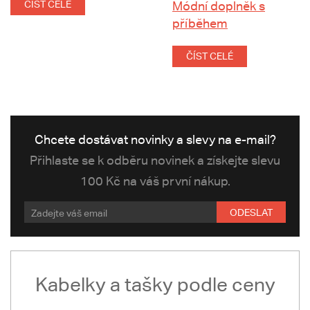
ČÍST CELÉ
Módní doplněk s
příběhem
ČÍST CELÉ
Chcete dostávat novinky a slevy na e-mail?
Přihlaste se k odběru novinek a získejte slevu
100 Kč na váš první nákup.
ODESLAT
Kabelky a tašky podle ceny