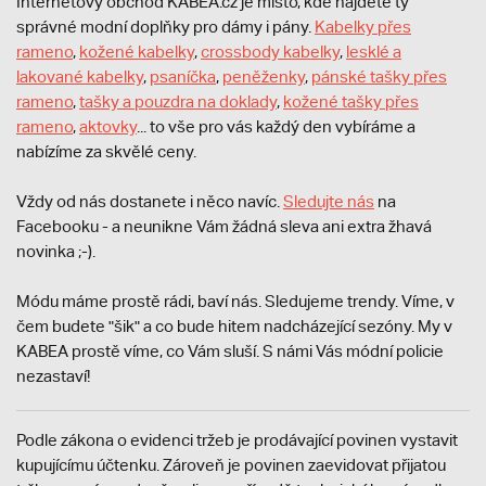
Internetový obchod KABEA.cz je místo, kde najdete ty
správné modní doplňky pro dámy i pány.
Kabelky přes
rameno
,
kožené kabelky
,
crossbody kabelky
,
lesklé a
lakované kabelky
,
psaníčka
,
peněženky
,
pánské tašky přes
rameno
,
tašky a pouzdra na doklady
,
kožené tašky přes
rameno
,
aktovky
... to vše pro vás každý den vybíráme a
nabízíme za skvělé ceny.
Vždy od nás dostanete i něco navíc.
S
ledujte nás
na
Facebooku - a neunikne Vám žádná sleva ani extra žhavá
novinka ;-).
Módu máme prostě rádi, baví nás. Sledujeme trendy. Víme, v
čem budete "šik" a co bude hitem nadcházející sezóny. My v
KABEA prostě víme, co Vám sluší. S námi Vás módní policie
nezastaví!
Podle zákona o evidenci tržeb je prodávající povinen vystavit
kupujícímu účtenku. Zároveň je povinen zaevidovat přijatou