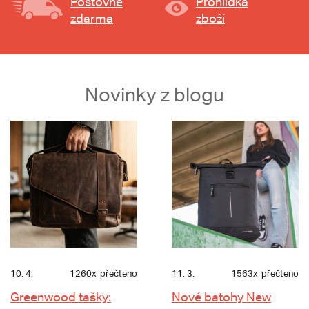
Poštovné
Prohlídka
zdarma
zboží
Novinky z blogu
10. 4.
1260x
přečteno
11. 3.
1563x
přečteno
Greenwood tašky:
Nové batohy New