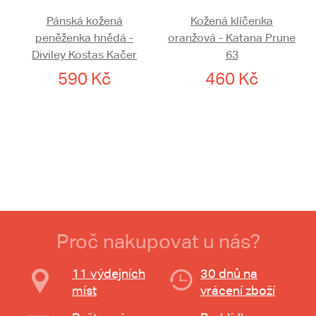
Pánská kožená
Kožená klíčenka
peněženka hnědá -
oranžová - Katana Prune
Diviley Kostas Kačer
63
590 Kč
460 Kč
Proč nakupovat u nás?
11 výdejních
30 dnů na
míst
vrácení zboží