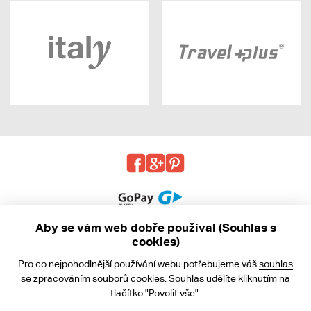
Aby se vám web dobře používal (Souhlas s
cookies)
© 2013 - 2026 kabea.cz
Pro co nejpohodlnější používání webu potřebujeme váš
souhlas
Obchodní podmínky
se zpracováním souborů cookies. Souhlas udělíte kliknutím na
tlačítko "Povolit vše".
Ochrana osobních údajů