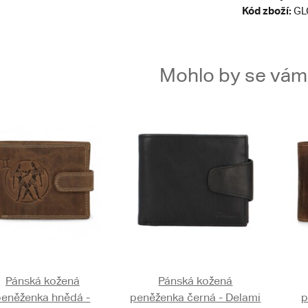
Kód zboží:
GL
Mohlo by se vám t
Pánská kožená
Pánská kožená
peněženka hnědá -
peněženka černá - Delami
p