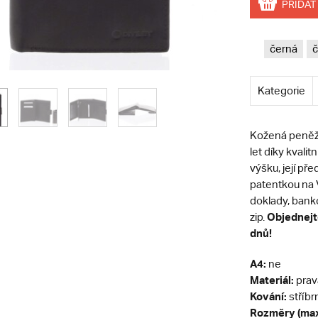
PŘIDAT
černá
č
Kategorie
Kožená peněže
let díky kvali
výšku, její př
patentkou na 
doklady, banko
Objednejte
zip.
dnů!
A4:
ne
Materiál:
prav
Kování:
stříbr
Rozměry (max