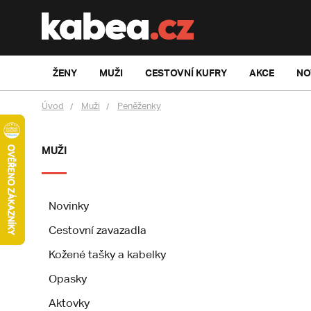
ŽENY
MUŽI
CESTOVNÍ KUFRY
AKCE
NO
Úvod
Muži
Peněženky
MUŽI
Novinky
Cestovní zavazadla
Kožené tašky a kabelky
Opasky
Aktovky