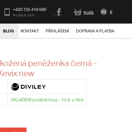
+420 725 419 680
Kč
€
Košík
Po-Pá 9-15 h
BLOG
KONTAKT
PŘIHLÁŠENÍ
DOPRAVA A PLATBA
kožená peněženka černá -
 Kevix new
SKLADEM poslední kus - 12.8. u Vás!