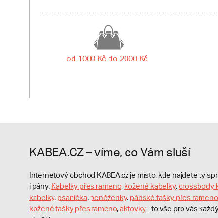
od 1000 Kč do 2000 Kč
KABEA.CZ – víme, co Vám sluší
Internetový obchod KABEA.cz je místo, kde najdete ty s
i pány.
Kabelky přes rameno
,
kožené kabelky
,
crossbody 
kabelky
,
psaníčka
,
peněženky
,
pánské tašky přes rameno
kožené tašky přes rameno
,
aktovky
... to vše pro vás kaž