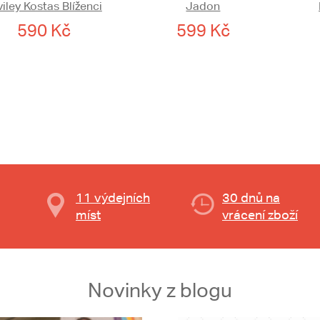
viley Kostas Blíženci
Jadon
590 Kč
599 Kč
11 výdejních
30 dnů na
míst
vrácení zboží
Novinky z blogu