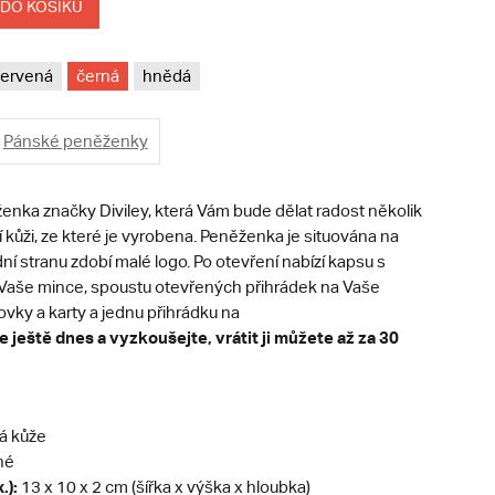
 DO KOŠÍKU
ervená
černá
hnědá
Pánské peněženky
nka značky Diviley, která Vám bude dělat radost několik
tní kůži, ze které je vyrobena. Peněženka je situována na
ední stranu zdobí malé logo. Po otevření nabízí kapsu s
Vaše mince, spoustu otevřených přihrádek na Vaše
vky a karty a jednu přihrádku na
 ještě dnes a vyzkoušejte, vrátit ji můžete až za 30
á kůže
né
.):
13 x 10 x 2 cm (šířka x výška x hloubka)