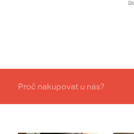
Di
Proč nakupovat u nás?