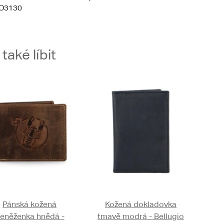
O3130
aké líbit
Pánská kožená
Kožená dokladovka
eněženka hnědá -
tmavě modrá - Bellugio