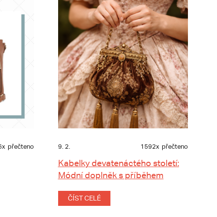
6x
přečteno
9. 2.
1592x
přečteno
Kabelky devatenáctého století:
Módní doplněk s příběhem
ČÍST CELÉ