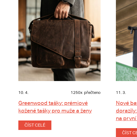
10. 4.
1250x
přečteno
11. 3.
Greenwood tašky: prémiové
Nové ba
kožené tašky pro muže a ženy
dorazily:
na první
ČÍST CELÉ
ČÍST C