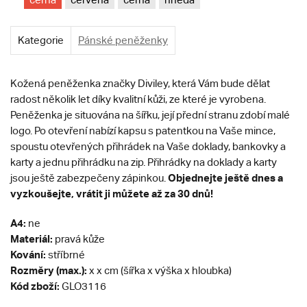
Kategorie
Pánské peněženky
Kožená peněženka značky Diviley, která Vám bude dělat
radost několik let díky kvalitní kůži, ze které je vyrobena.
Peněženka je situována na šířku, její přední stranu zdobí malé
logo. Po otevření nabízí kapsu s patentkou na Vaše mince,
spoustu otevřených přihrádek na Vaše doklady, bankovky a
karty a jednu přihrádku na zip. Přihrádky na doklady a karty
Objednejte ještě dnes a
jsou ještě zabezpečeny zápinkou.
vyzkoušejte, vrátit ji můžete až za 30 dnů!
A4:
ne
Materiál:
pravá kůže
Kování:
stříbrné
Rozměry (max.):
x x cm (šířka x výška x hloubka)
Kód zboží:
GLO3116