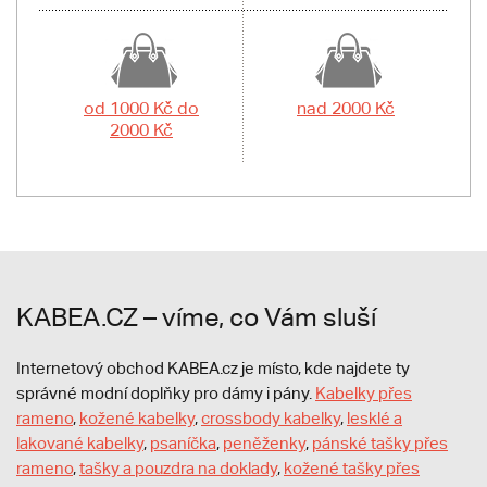
od 1000 Kč do
nad 2000 Kč
2000 Kč
KABEA.CZ – víme, co Vám sluší
Internetový obchod KABEA.cz je místo, kde najdete ty
správné modní doplňky pro dámy i pány.
Kabelky přes
rameno
,
kožené kabelky
,
crossbody kabelky
,
lesklé a
lakované kabelky
,
psaníčka
,
peněženky
,
pánské tašky přes
rameno
,
tašky a pouzdra na doklady
,
kožené tašky přes