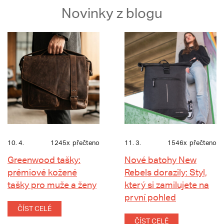
Novinky z blogu
10. 4.
1245x
přečteno
11. 3.
1546x
přečteno
Greenwood tašky:
Nové batohy New
prémiové kožené
Rebels dorazily: Styl,
tašky pro muže a ženy
který si zamilujete na
první pohled
ČÍST CELÉ
ČÍST CELÉ