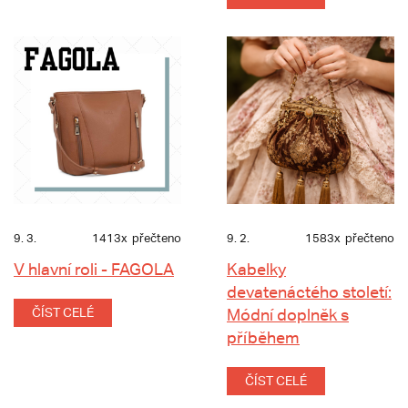
9. 3.
1413x
přečteno
9. 2.
1583x
přečteno
V hlavní roli - FAGOLA
Kabelky
devatenáctého století:
ČÍST CELÉ
Módní doplněk s
příběhem
ČÍST CELÉ