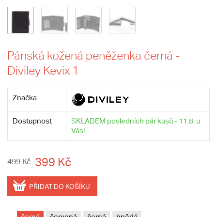
Pánská kožená peněženka černá -
Diviley Kevix 1
Značka
Dostupnost
SKLADEM posledních pár kusů - 11.8. u
Vás!
399 Kč
499 Kč
PŘIDAT DO KOŠÍKU
černá
červená
černá
hnědá