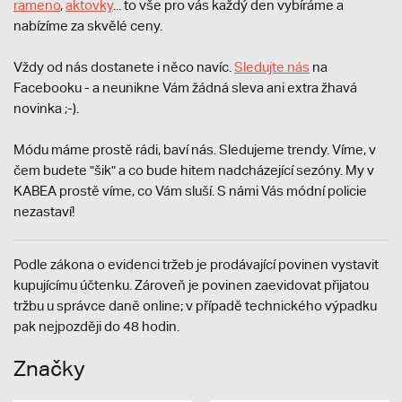
rameno
,
aktovky
... to vše pro vás každý den vybíráme a
nabízíme za skvělé ceny.
Vždy od nás dostanete i něco navíc.
S
ledujte nás
na
Facebooku - a neunikne Vám žádná sleva ani extra žhavá
novinka ;-).
Módu máme prostě rádi, baví nás. Sledujeme trendy. Víme, v
čem budete "šik" a co bude hitem nadcházející sezóny. My v
KABEA prostě víme, co Vám sluší. S námi Vás módní policie
nezastaví!
Podle zákona o evidenci tržeb je prodávající povinen vystavit
kupujícímu účtenku. Zároveň je povinen zaevidovat přijatou
tržbu u správce daně online; v případě technického výpadku
pak nejpozději do 48 hodin.
Značky