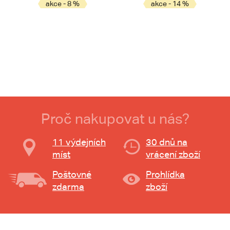
akce - 8 %
akce - 14 %
Proč nakupovat u nás?
11 výdejních
30 dnů na
míst
vrácení zboží
Poštovné
Prohlídka
zdarma
zboží