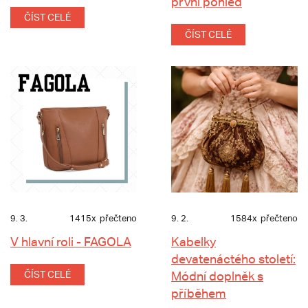
první pohled
ČÍST CELÉ
ČÍST CELÉ
9. 3.
1415x
přečteno
9. 2.
1584x
přečteno
V hlavní roli - FAGOLA
Kabelky
devatenáctého století:
ČÍST CELÉ
Módní doplněk s
příběhem