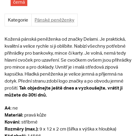
černá
Kategorie
Pánské peněženky
Kožená pánská peněženka od značky Delami. Je praktická,
kvalitní a velice rychle si ji oblíbíte. Nabízí všechny potřebné
přihrádky pro bankovky, mince či karty. Je volná, nemá tedy
hlavní cvoček pro uzavření. Se cvočkem ovšem jsou přihrádky
pro mince a pro doklady. Uvnitř je i malá středová zipová
kapsička. Hladká peněženka je velice jemná a příjemná na
dotyk. Přední stranu zdobí logo značky a po obvodu jemné
Tak objednejte ještě dnes a vyzkoušejte, vrátit ji
prošití.
můžete do 30ti dnů.
A4:
ne
Materiál:
pravá kůže
Kování:
stříbrné
Rozměry (max.):
9 x 12 x 2 cm (šířka x výška x hloubka)
Kód zboží:
14566