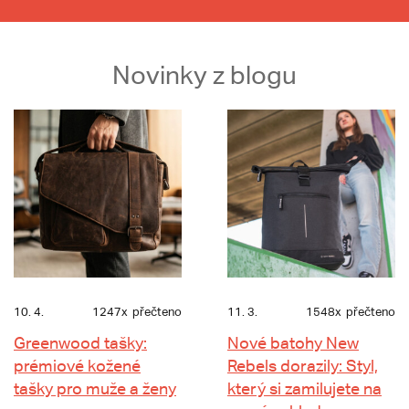
Novinky z blogu
10. 4.
1247x
přečteno
11. 3.
1548x
přečteno
Greenwood tašky:
Nové batohy New
prémiové kožené
Rebels dorazily: Styl,
tašky pro muže a ženy
který si zamilujete na