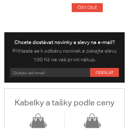
ČÍST CELÉ
Chcete dostávat novinky a slevy na e-mail?
Přihlaste se k odběru novinek a získejte slevu
100 Kč na váš první nákup.
ODESLAT
Kabelky a tašky podle ceny