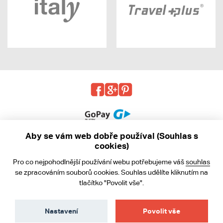
Aby se vám web dobře používal (Souhlas s
cookies)
© 2013 - 2026 kabea.cz
Pro co nejpohodlnější používání webu potřebujeme váš
souhlas
Obchodní podmínky
se zpracováním souborů cookies. Souhlas udělíte kliknutím na
tlačítko "Povolit vše".
Ochrana osobních údajů
Cookies
Nastavení
Povolit vše