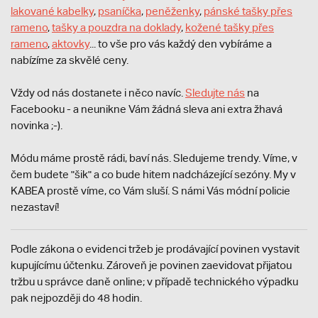
lakované kabelky
,
psaníčka
,
peněženky
,
pánské tašky přes
rameno
,
tašky a pouzdra na doklady
,
kožené tašky přes
rameno
,
aktovky
... to vše pro vás každý den vybíráme a
nabízíme za skvělé ceny.
Vždy od nás dostanete i něco navíc.
S
ledujte nás
na
Facebooku - a neunikne Vám žádná sleva ani extra žhavá
novinka ;-).
Módu máme prostě rádi, baví nás. Sledujeme trendy. Víme, v
čem budete "šik" a co bude hitem nadcházející sezóny. My v
KABEA prostě víme, co Vám sluší. S námi Vás módní policie
nezastaví!
Podle zákona o evidenci tržeb je prodávající povinen vystavit
kupujícímu účtenku. Zároveň je povinen zaevidovat přijatou
tržbu u správce daně online; v případě technického výpadku
pak nejpozději do 48 hodin.