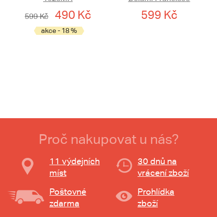
490 Kč
599 Kč
599 Kč
akce - 18 %
Proč nakupovat u nás?
11 výdejních
30 dnů na
míst
vrácení zboží
Poštovné
Prohlídka
zdarma
zboží