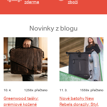
zdarma
zboží
Novinky z blogu
10. 4.
1256x
přečteno
11. 3.
1559x
přečteno
Greenwood tašky:
Nové batohy New
prémiové kožené
Rebels dorazily: Styl,