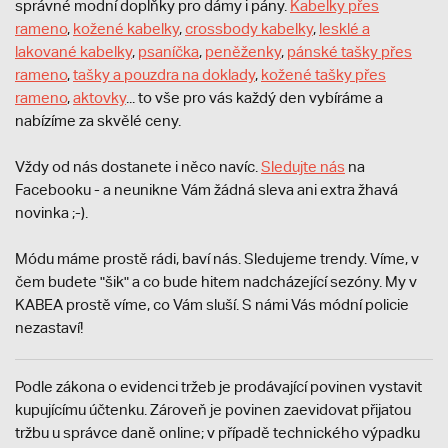
správné modní doplňky pro dámy i pány.
Kabelky přes
rameno
,
kožené kabelky
,
crossbody kabelky
,
lesklé a
lakované kabelky
,
psaníčka
,
peněženky
,
pánské tašky přes
rameno
,
tašky a pouzdra na doklady
,
kožené tašky přes
rameno
,
aktovky
... to vše pro vás každý den vybíráme a
nabízíme za skvělé ceny.
Vždy od nás dostanete i něco navíc.
S
ledujte nás
na
Facebooku - a neunikne Vám žádná sleva ani extra žhavá
novinka ;-).
Módu máme prostě rádi, baví nás. Sledujeme trendy. Víme, v
čem budete "šik" a co bude hitem nadcházející sezóny. My v
KABEA prostě víme, co Vám sluší. S námi Vás módní policie
nezastaví!
Podle zákona o evidenci tržeb je prodávající povinen vystavit
kupujícímu účtenku. Zároveň je povinen zaevidovat přijatou
tržbu u správce daně online; v případě technického výpadku