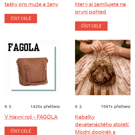
tašky pro muže a ženy
který si zamilujete na
první pohled
ČÍST CELÉ
ČÍST CELÉ
9. 3.
1425x
přečteno
9. 2.
1597x
přečteno
V hlavní roli - FAGOLA
Kabelky
devatenáctého století:
ČÍST CELÉ
Módní doplněk s