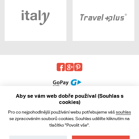
Aby se vám web dobře používal (Souhlas s
cookies)
© 2013 - 2026 kabea.cz
Pro co nejpohodlnější používání webu potřebujeme váš
souhlas
Obchodní podmínky
se zpracováním souborů cookies. Souhlas udělíte kliknutím na
tlačítko "Povolit vše".
Ochrana osobních údajů
Cookies