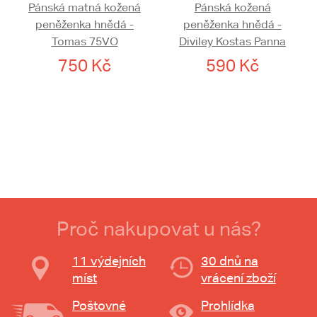
Pánská matná kožená
Pánská kožená
peněženka hnědá -
peněženka hnědá -
Tomas 75VO
Diviley Kostas Panna
750 Kč
590 Kč
Proč nakupovat u nás?
11 výdejních
30 dnů na
míst
vrácení zboží
Poštovné
Prohlídka