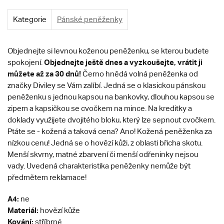
Kategorie
Pánské peněženky
Objednejte si levnou koženou peněženku, se kterou budete
Objednejte ještě dnes a vyzkoušejte, vrátit ji
spokojení.
můžete až za 30 dnů!
Černo hnědá volná peněženka od
značky Diviley se Vám zalíbí. Jedná se o klasickou pánskou
peněženku s jednou kapsou na bankovky, dlouhou kapsou se
zipem a kapsičkou se cvočkem na mince. Na kreditky a
doklady využijete dvojitého bloku, který lze sepnout cvočkem.
Ptáte se - kožená a taková cena? Ano! Kožená peněženka za
nízkou cenu! Jedná se o hovězí kůži, z oblasti břicha skotu.
Menší skvrny, matné zbarvení či menší odřeninky nejsou
vady. Uvedená charakteristika peněženky nemůže být
předmětem reklamace!
A4:
ne
Materiál:
hovězí kůže
Kování:
stříbrné