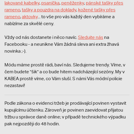
lakované kabelky
,
psaníčka
,
peněženky
,
pánské tašky přes
rameno
,
tašky a pouzdra na doklady
,
kožené tašky přes
rameno
,
aktovky
... to vše pro vás každý den vybíráme a
nabízíme za skvělé ceny.
Vždy od nás dostanete i něco navíc.
S
ledujte nás
na
Facebooku - a neunikne Vám žádná sleva ani extra žhavá
novinka ;-).
Módu máme prostě rádi, baví nás. Sledujeme trendy. Víme, v
čem budete "šik" a co bude hitem nadcházející sezóny. My v
KABEA prostě víme, co Vám sluší. S námi Vás módní policie
nezastaví!
Podle zákona o evidenci tržeb je prodávající povinen vystavit
kupujícímu účtenku. Zároveň je povinen zaevidovat přijatou
tržbu u správce daně online; v případě technického výpadku
pak nejpozději do 48 hodin.