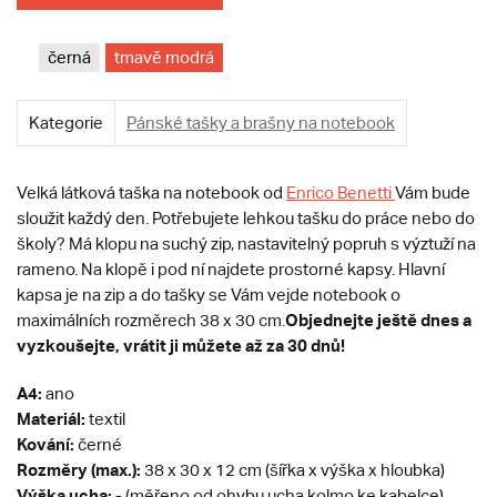
černá
tmavě modrá
Kategorie
Pánské tašky a brašny na notebook
Velká látková taška na notebook od
Enrico Benetti
Vám bude
sloužit každý den. Potřebujete lehkou tašku do práce nebo do
školy? Má klopu na suchý zip, nastavitelný popruh s výztuží na
rameno. Na klopě i pod ní najdete prostorné kapsy. Hlavní
kapsa je na zip a do tašky se Vám vejde notebook o
Objednejte ještě dnes a
maximálních rozměrech 38 x 30 cm.
vyzkoušejte, vrátit ji můžete až za 30 dnů!
A4:
ano
Materiál:
textil
Kování:
černé
Rozměry (max.):
38 x 30 x 12 cm (šířka x výška x hloubka)
Výška ucha:
- (měřeno od ohybu ucha kolmo ke kabelce)