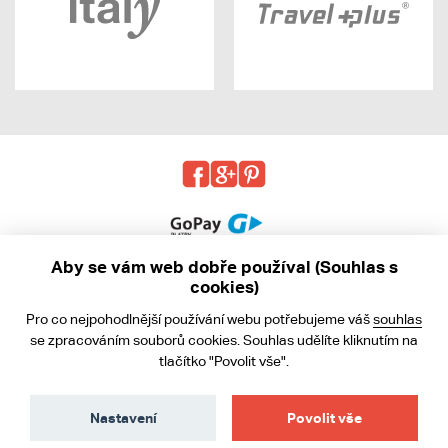
Aby se vám web dobře používal (Souhlas s
cookies)
© 2013 - 2026 kabea.cz
Pro co nejpohodlnější používání webu potřebujeme váš
souhlas
Obchodní podmínky
se zpracováním souborů cookies. Souhlas udělíte kliknutím na
tlačítko "Povolit vše".
Ochrana osobních údajů
Cookies
Nastavení
Povolit vše