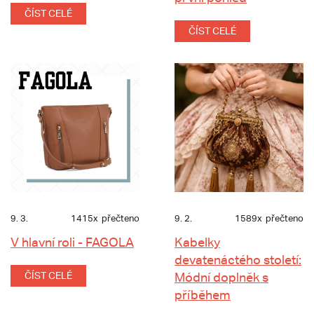
ČÍST CELÉ
ČÍST CELÉ
9. 3.
1415x
přečteno
9. 2.
1589x
přečteno
V hlavní roli - FAGOLA
Kabelky
devatenáctého století:
ČÍST CELÉ
Módní doplněk s
příběhem