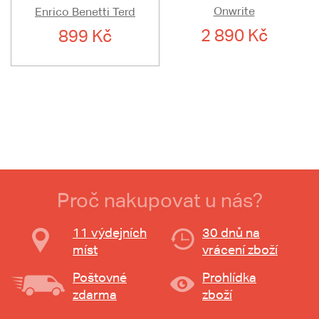
Onwrite
Enrico Benetti Terd
2 890 Kč
899 Kč
Proč nakupovat u nás?
11 výdejních
30 dnů na
míst
vrácení zboží
Poštovné
Prohlídka
zdarma
zboží