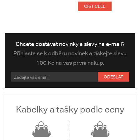
ČÍST CELÉ
Chcete dostávat novinky a slevy na e-mail?
Přihlaste se k odběru novinek a získejte slevu
100 Kč na váš první nákup.
ODESLAT
Kabelky a tašky podle ceny