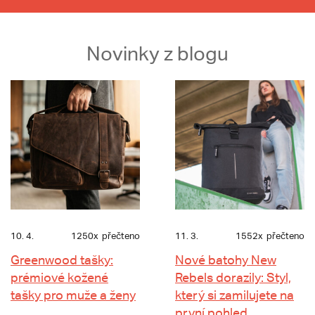
Novinky z blogu
10. 4.
1250x
přečteno
11. 3.
1552x
přečteno
Greenwood tašky:
Nové batohy New
prémiové kožené
Rebels dorazily: Styl,
tašky pro muže a ženy
který si zamilujete na
první pohled