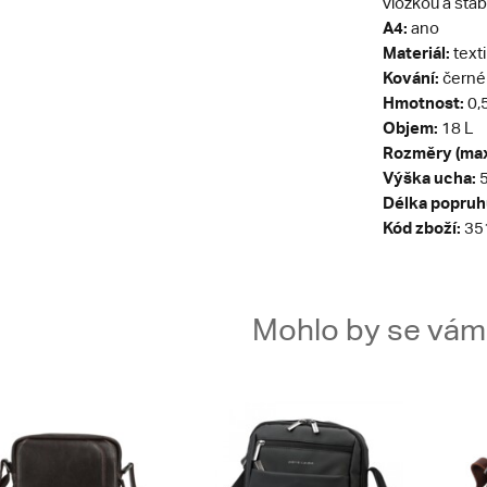
vložkou a stabi
A4:
ano
Materiál:
texti
Kování:
černé
Hmotnost:
0,
Objem:
18 L
Rozměry (max
Výška ucha:
5
Délka popruh
Kód zboží:
35
Mohlo by se vám t