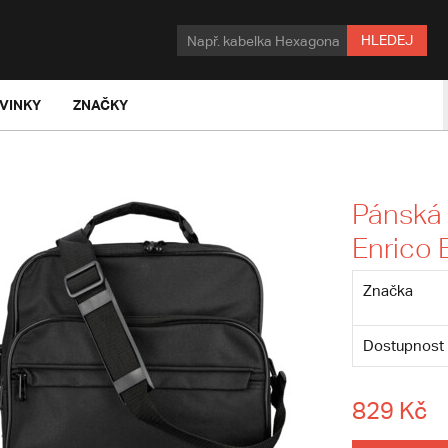
HLEDEJ
VINKY
ZNAČKY
Pánská 
Enrico 
Značka
Dostupnost
829 Kč