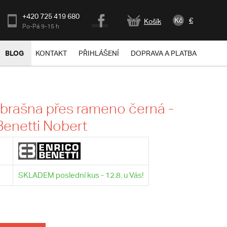
+420 725 419 680
Kč
€
Košík
Po-Pá 9-15 h
BLOG
KONTAKT
PŘIHLÁŠENÍ
DOPRAVA A PLATBA
brašna přes rameno černá -
Benetti Nobert
SKLADEM poslední kus - 12.8. u Vás!