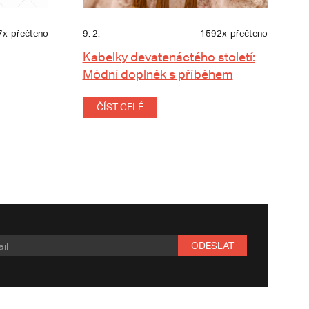
7x
přečteno
9. 2.
1592x
přečteno
Kabelky devatenáctého století:
Módní doplněk s příběhem
ČÍST CELÉ
ODESLAT