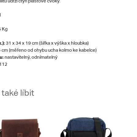
litu udrží čtyři plastové cvoky.
l
5 Kg
.):
31 x 34 x 19 cm (šířka x výška x hloubka)
 cm (měřeno od ohybu ucha kolmo ke kabelce)
u:
nastavitelný, odnímatelný
112
aké líbit