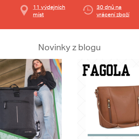
11 výdejních
30 dnů na
míst
vrácení zboží
Novinky z blogu