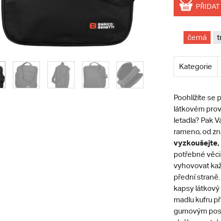
PŘIDAT
černá
t
Kategorie
Poohlížíte se 
látkovém prov
letadla? Pak 
rameno, od z
vyzkoušejte, 
potřebné věci,
vyhovovat kaž
přední straně.
kapsy látkový
madlu kufru př
gumovým posu