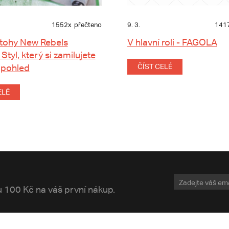
1552x
přečteno
9. 3.
141
tohy New Rebels
V hlavní roli - FAGOLA
 Styl, který si zamilujete
 pohled
ČÍST CELÉ
ELÉ
vu 100 Kč na váš první nákup.