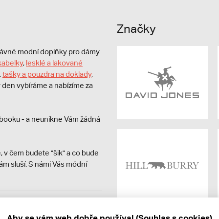
Značky
právné modní doplňky pro dámy
kabelky
,
lesklé a lakované
,
tašky a pouzdra na doklady
,
dý den vybíráme a nabízíme za
booku - a neunikne Vám žádná
, v čem budete "šik" a co bude
ám sluší. S námi Vás módní
avit kupujícímu účtenku.
ně online; v případě
Aby se vám web dobře používal (Souhlas s cookies)