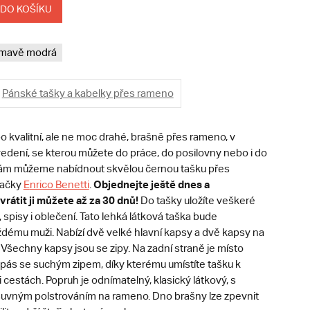
 DO KOŠÍKU
mavě modrá
Pánské tašky a kabelky přes rameno
po kvalitní, ale ne moc drahé, brašně přes rameno, v
edení, se kterou můžete do práce, do posilovny nebo i do
Vám můžeme nabídnout skvělou černou tašku přes
Objednejte ještě dnes a
načky
E
nrico Benetti
.
vrátit ji můžete až za 30 dnů!
Do tašky uložíte veškeré
 spisy i oblečení. Tato lehká látková taška bude
dému muži. Nabízí dvě velké hlavní kapsy a dvě kapsy na
 Všechny kapsy jsou se zipy. Na zadní straně je místo
 pás se suchým zipem, díky kterému umístíte tašku k
i cestách. Popruh je odnímatelný, klasický látkový, s
vným polstrováním na rameno. Dno brašny lze zpevnit