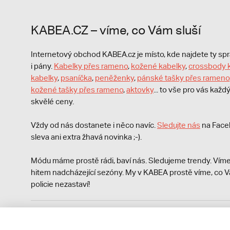
KABEA.CZ – víme, co Vám sluší
Internetový obchod KABEA.cz je místo, kde najdete ty s
i pány.
Kabelky přes rameno
,
kožené kabelky
,
crossbody 
kabelky
,
psaníčka
,
peněženky
,
pánské tašky přes rameno
kožené tašky přes rameno
,
aktovky
... to vše pro vás kaž
skvělé ceny.
Vždy od nás dostanete i něco navíc.
S
ledujte nás
na Face
sleva ani extra žhavá novinka ;-).
Módu máme prostě rádi, baví nás. Sledujeme trendy. Víme
hitem nadcházející sezóny. My v KABEA prostě víme, co V
policie nezastaví!
Podle zákona o evidenci tržeb je prodávající povinen vyst
Zároveň je povinen zaevidovat přijatou tržbu u správce da