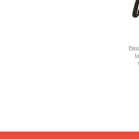
Páns
t