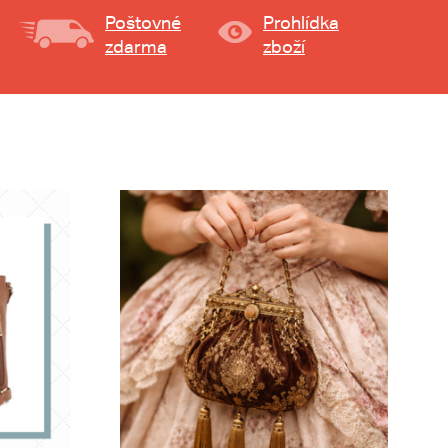
Poštovné
Prohlídka
zdarma
zboží