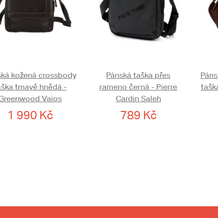
ká kožená crossbody
Pánská taška přes
Páns
aška tmavě hnědá -
rameno černá - Pierre
tašk
Greenwood Vaios
Cardin Saleh
1 990 Kč
789 Kč