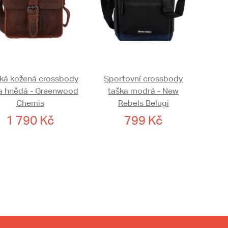
ká kožená crossbody
Sportovní crossbody
a hnědá - Greenwood
taška modrá - New
Chemis
Rebels Belugi
1 790 Kč
799 Kč