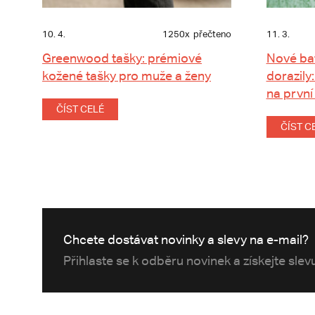
10. 4.
1250x
přečteno
11. 3.
Greenwood tašky: prémiové
Nové ba
kožené tašky pro muže a ženy
dorazily:
na první
ČÍST CELÉ
ČÍST C
Chcete dostávat novinky a slevy na e-mail?
Přihlaste se k odběru novinek a získejte sle