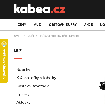
ŽENY
MUŽI
CESTOVNÍ KUFRY
AKCE
NO
Úvod
Muži
Tašky a kabelky přes rameno
MUŽI
Novinky
Kožené tašky a kabelky
Cestovní zavazadla
Opasky
Aktovky