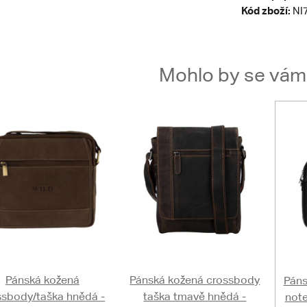
Kód zboží:
NI
Mohlo by se vám t
Pánská kožená
Pánská kožená crossbody
Páns
ssbody/taška hnědá -
taška tmavě hnědá -
note