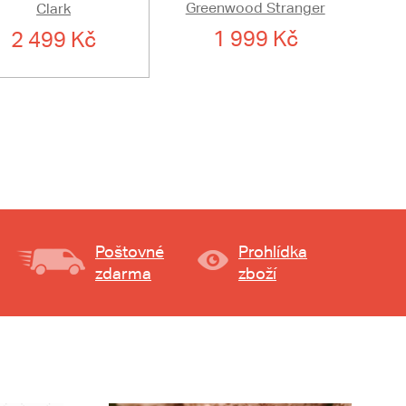
Greenwood Stranger
Clark
1 999 Kč
2 499 Kč
Poštovné
Prohlídka
zdarma
zboží