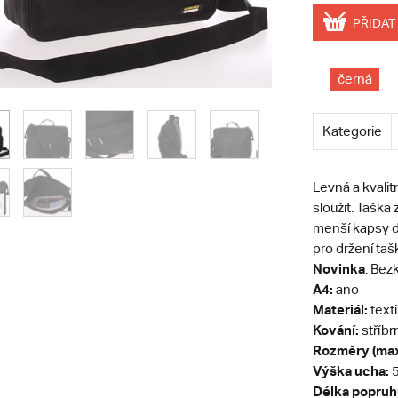
PŘIDAT
černá
Kategorie
Levná a kvalit
sloužit. Taška
menší kapsy d
pro držení taš
Novinka
. Bez
A4:
ano
Materiál:
texti
Kování:
stříbr
Rozměry (max
Výška ucha:
5
Délka popruh