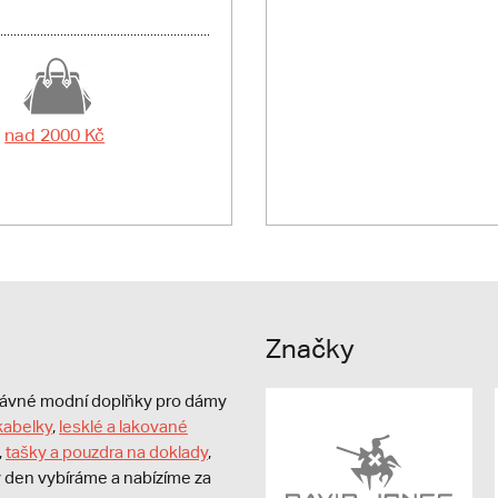
nad 2000 Kč
Značky
právné modní doplňky pro dámy
kabelky
,
lesklé a lakované
,
tašky a pouzdra na doklady
,
dý den vybíráme a nabízíme za