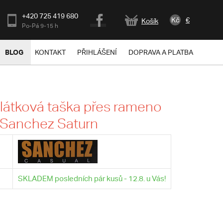
+420 725 419 680
Kč
€
Košík
Po-Pá 9-15 h
BLOG
KONTAKT
PŘIHLÁŠENÍ
DOPRAVA A PLATBA
látková taška přes rameno
 Sanchez Saturn
SKLADEM posledních pár kusů - 12.8. u Vás!