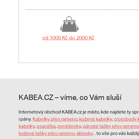
od 1000 Kč do 2000 Kč
KABEA.CZ – víme, co Vám sluší
Internetový obchod KABEA.cz je místo, kde najdete ty s
i pány.
Kabelky přes rameno
,
kožené kabelky
,
crossbody 
kabelky
,
psaníčka
,
peněženky
,
pánské tašky přes rameno
kožené tašky přes rameno
,
aktovky
... to vše pro vás kaž