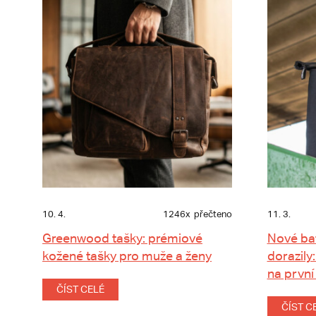
10. 4.
1246x
přečteno
11. 3.
Greenwood tašky: prémiové
Nové ba
kožené tašky pro muže a ženy
dorazily:
na první
ČÍST CELÉ
ČÍST C