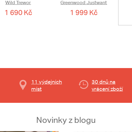
Wild Trewor
Greenwood Justwant
1 690 Kč
1 999 Kč
11 výdejních
30 dnů na
míst
vrácení zboží
Novinky z blogu