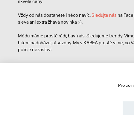
skvělé ceny.
Vždy od nás dostanete i něco navíc.
S
ledujte nás
na Face
sleva ani extra žhavá novinka ;-).
Módu máme prostě rádi, baví nás. Sledujeme trendy. Víme
hitem nadcházející sezóny. My v KABEA prostě víme, co V
policie nezastaví!
Podle zákona o evidenci tržeb je prodávající povinen vyst
Zároveň je povinen zaevidovat přijatou tržbu u správce da
technického výpadku pak nejpozději do 48 hodin.
Pro co 
© 2013 - 2026 kabea.cz
Obchodní podmínky
Ochrana osobních údajů
Cookies