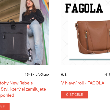
1548x
přečteno
9. 3.
141
tohy New Rebels
V hlavní roli - FAGOLA
 Styl, který si zamilujete
 pohled
ČÍST CELÉ
ELÉ