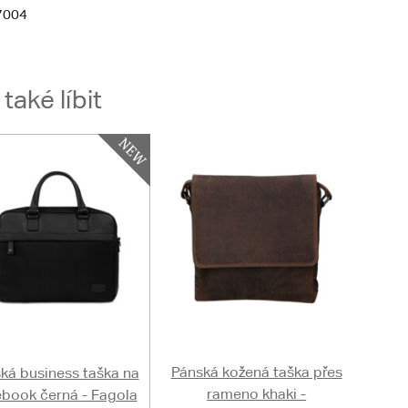
7004
aké líbit
Pánská kožená taška přes
ká business taška na
rameno khaki -
book černá - Fagola