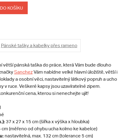
 DO KOŠÍKU
Pánské tašky a kabelky přes rameno
ní větší pánská taška do práce, která Vám bude dlouho
 značky
Sanchez
Vám nabídne velké hlavní úložiště, větší i
oklady a osobní věci, nastavitelný látkový popruh a ucho
ky v ruce. Veškeré kapsy jsou uzavíratelné zipem.
konkurenční cena, kterou si nenechejte ujít!
l
né
.):
37 x 27 x 15 cm (šířka x výška x hloubka)
 cm (měřeno od ohybu ucha kolmo ke kabelce)
u:
nastavitelná, max. 132 cm (tolerance 5 cm)