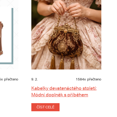
5x
přečteno
9. 2.
1584x
přečteno
Kabelky devatenáctého století:
Módní doplněk s příběhem
ČÍST CELÉ