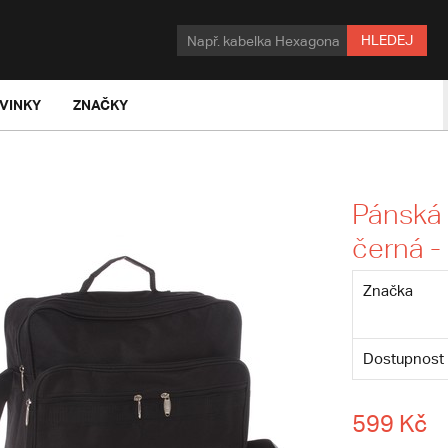
HLEDEJ
VINKY
ZNAČKY
Pánská 
černá -
Značka
Dostupnost
599 Kč