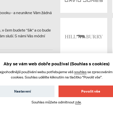
booku - a neunikne Vám žádná
, v čem budete "šik" a co bude
ám sluší. S námi Vás módní
avit kupujícímu účtenku.
ně online; v případě
Aby se vám web dobře používal (Souhlas s cookies)
nejpohodlnější používání webu potřebujeme váš
souhlas
se zpracováním
cookies. Souhlas udělíte kliknutím na tlačítko "Povolit vše".
Nastavení
Povolit vše
Souhlas můžete odmítnout
zde
.