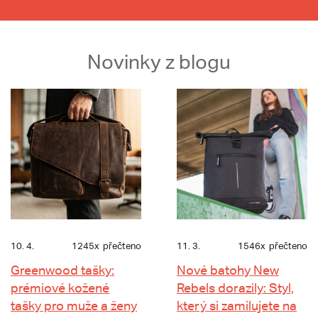
Novinky z blogu
10. 4.
1245x
přečteno
11. 3.
1546x
přečteno
Greenwood tašky:
Nové batohy New
prémiové kožené
Rebels dorazily: Styl,
tašky pro muže a ženy
který si zamilujete na