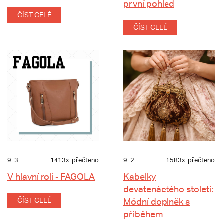
první pohled
ČÍST CELÉ
ČÍST CELÉ
9. 3.
1413x
přečteno
9. 2.
1583x
přečteno
V hlavní roli - FAGOLA
Kabelky
devatenáctého století:
ČÍST CELÉ
Módní doplněk s
příběhem