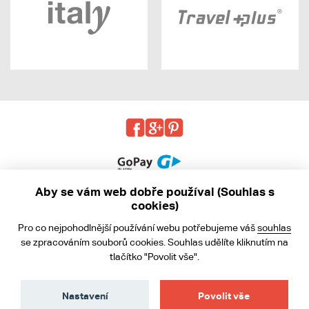
Aby se vám web dobře používal (Souhlas s
cookies)
© 2013 - 2026 kabea.cz
Pro co nejpohodlnější používání webu potřebujeme váš
souhlas
Obchodní podmínky
se zpracováním souborů cookies. Souhlas udělíte kliknutím na
tlačítko "Povolit vše".
Ochrana osobních údajů
Cookies
Nastavení
Povolit vše