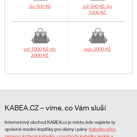
do 500 Kč
od 500 Kč do
1000 Kč
od 1000 Kč do
nad 2000 Kč
2000 Kč
KABEA.CZ – víme, co Vám sluší
Internetový obchod KABEA.cz je místo, kde najdete ty
správné modní doplňky pro dámy i pány.
Kabelky přes
rameno
,
kožené kabelky
,
crossbody kabelky
,
lesklé a