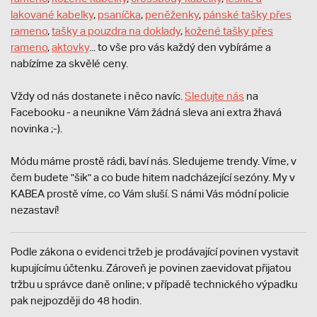
lakované kabelky
,
psaníčka
,
peněženky
,
pánské tašky přes
rameno
,
tašky a pouzdra na doklady
,
kožené tašky přes
rameno
,
aktovky
... to vše pro vás každý den vybíráme a
nabízíme za skvělé ceny.
Vždy od nás dostanete i něco navíc.
S
ledujte nás
na
Facebooku - a neunikne Vám žádná sleva ani extra žhavá
novinka ;-).
Módu máme prostě rádi, baví nás. Sledujeme trendy. Víme, v
čem budete "šik" a co bude hitem nadcházející sezóny. My v
KABEA prostě víme, co Vám sluší. S námi Vás módní policie
nezastaví!
Podle zákona o evidenci tržeb je prodávající povinen vystavit
kupujícímu účtenku. Zároveň je povinen zaevidovat přijatou
tržbu u správce daně online; v případě technického výpadku
pak nejpozději do 48 hodin.