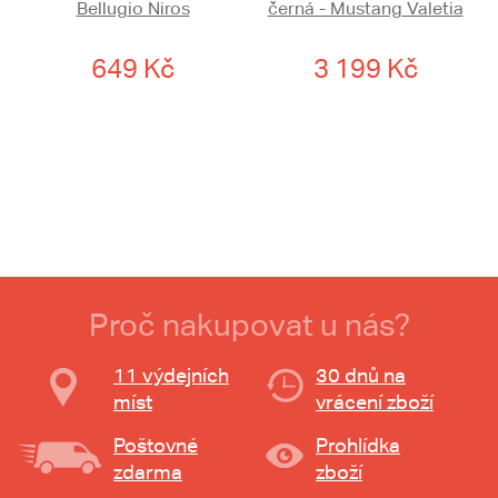
Bellugio Niros
černá - Mustang Valetia
649 Kč
3 199 Kč
Proč nakupovat u nás?
11 výdejních
30 dnů na
míst
vrácení zboží
Poštovné
Prohlídka
zdarma
zboží