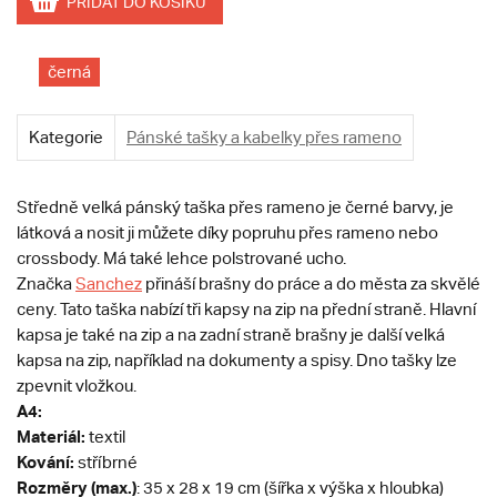
PŘIDAT DO KOŠÍKU
černá
Kategorie
Pánské tašky a kabelky přes rameno
Středně velká pánský taška přes rameno je černé barvy, je
látková a nosit ji můžete díky popruhu přes rameno nebo
crossbody. Má také lehce polstrované ucho.
Značka
Sanchez
přináší brašny do práce a do města za skvělé
ceny. Tato taška nabízí tři kapsy na zip na přední straně. Hlavní
kapsa je také na zip a na zadní straně brašny je další velká
kapsa na zip, například na dokumenty a spisy. Dno tašky lze
zpevnit vložkou.
A4:
Materiál:
textil
Kování:
stříbrné
Rozměry (max.)
: 35 x 28 x 19 cm (šířka x výška x hloubka)