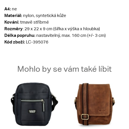
A4:
ne
Materiál:
nylon, syntetická kůže
Kování:
tmavě stříbrné
Rozměry
: 29 x 22 x 9 cm (šířka x výška x hloubka)
Délka popruhu:
nastavitelný, max. 160 cm (+/- 3 cm)
Kód zboží:
LC-395076
Mohlo by se vám také líbit