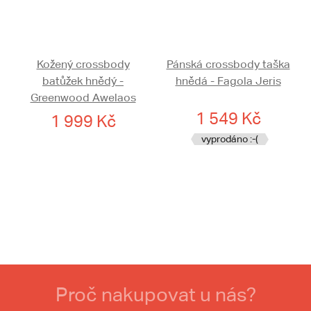
Kožený crossbody
Pánská crossbody taška
batůžek hnědý -
hnědá - Fagola Jeris
Greenwood Awelaos
1 549 Kč
1 999 Kč
vyprodáno :-(
Proč nakupovat u nás?