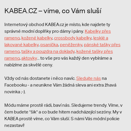
KABEA.CZ – víme, co Vám sluší
Internetový obchod KABEA.cz je místo, kde najdete ty
správné modní doplňky pro dámy i pány.
Kabelky přes
rameno
,
kožené kabelky
,
crossbody kabelky
,
lesklé a
lakované kabelky
,
psaníčka
,
peněženky
,
pánské tašky přes
rameno
,
tašky a pouzdra na doklady
,
kožené tašky přes
rameno
,
aktovky
... to vše pro vás každý den vybíráme a
nabízíme za skvělé ceny.
Vždy od nás dostanete i něco navíc.
S
ledujte nás
na
Facebooku - a neunikne Vám žádná sleva ani extra žhavá
novinka ;-).
Módu máme prostě rádi, baví nás. Sledujeme trendy. Víme, v
čem budete "šik" a co bude hitem nadcházející sezóny. My v
KABEA prostě víme, co Vám sluší. S námi Vás módní policie
nezastaví!