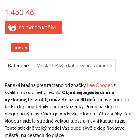
1 450 Kč
PŘIDAT DO KOŠÍKU
hnědá
Kategorie
Pánské tašky a kabelky přes rameno
Pánská brašna přes rameno od značky
Lee Cooper
, z
Objednejte ještě dnes a
kvalitního odolného textilu.
vyzkoušejte, vrátit ji můžete až za 30 dnů.
Tmavě hnědou
tašku doplňují detaily z černé koženky. Přímo na klopě s
magnetickým cvočkem je podšívka s logem této značky. Pod
klopou najdete středně velkou kapsu a hlavní kapsu na zip.
Tento středně velký model Vás bude skvěle doplňovat ve
městě i na cestách do práce.