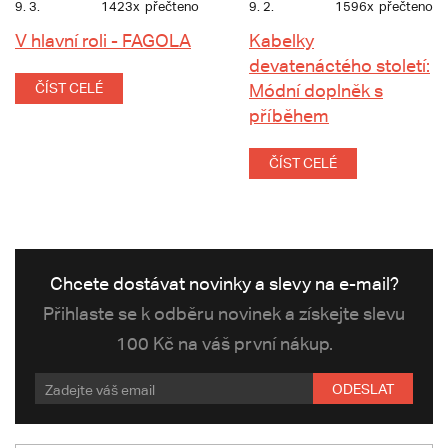
9. 3.
1423x
přečteno
9. 2.
1596x
přečteno
V hlavní roli - FAGOLA
Kabelky
devatenáctého století:
ČÍST CELÉ
Módní doplněk s
příběhem
ČÍST CELÉ
Chcete dostávat novinky a slevy na e-mail?
Přihlaste se k odběru novinek a získejte slevu
100 Kč na váš první nákup.
ODESLAT