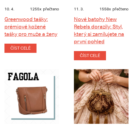
10. 4.
1255x
přečteno
11. 3.
1558x
přečteno
Greenwood tašky:
Nové batohy New
prémiové kožené
Rebels dorazily: Styl,
tašky pro muže a ženy
který si zamilujete na
první pohled
ČÍST CELÉ
ČÍST CELÉ