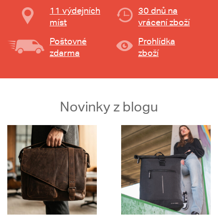
11 výdejních
30 dnů na
míst
vrácení zboží
Poštovné
Prohlídka
zdarma
zboží
Novinky z blogu