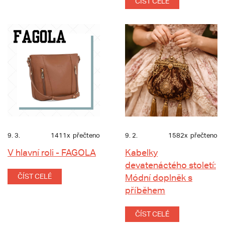
ČÍST CELÉ
9. 3.
1411x
přečteno
9. 2.
1582x
přečteno
V hlavní roli - FAGOLA
Kabelky
devatenáctého století:
ČÍST CELÉ
Módní doplněk s
příběhem
ČÍST CELÉ