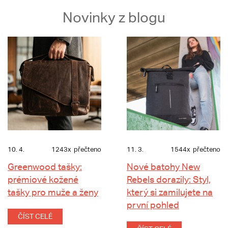
Novinky z blogu
10. 4.
1243x
přečteno
11. 3.
1544x
přečteno
Greenwood tašky:
Nové batohy New
prémiové kožené
Rebels dorazily: Styl,
tašky pro muže a ženy
který si zamilujete na
první pohled
ČÍST CELÉ