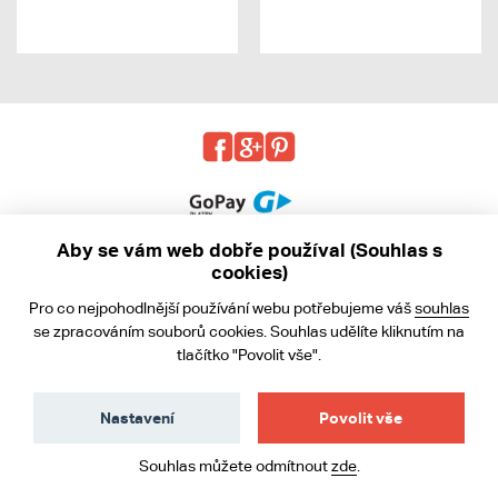
Aby se vám web dobře používal (Souhlas s
cookies)
© 2013 - 2026 kabea.cz
Pro co nejpohodlnější používání webu potřebujeme váš
souhlas
Obchodní podmínky
se zpracováním souborů cookies. Souhlas udělíte kliknutím na
tlačítko "Povolit vše".
Ochrana osobních údajů
Cookies
Nastavení
Povolit vše
Souhlas můžete odmítnout
zde
.