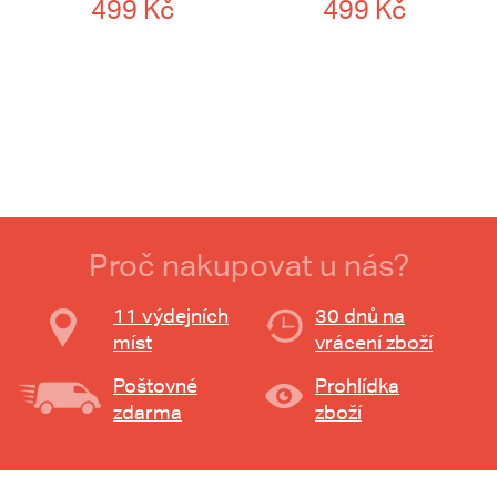
499 Kč
499 Kč
Proč nakupovat u nás?
11 výdejních
30 dnů na
míst
vrácení zboží
Poštovné
Prohlídka
zdarma
zboží