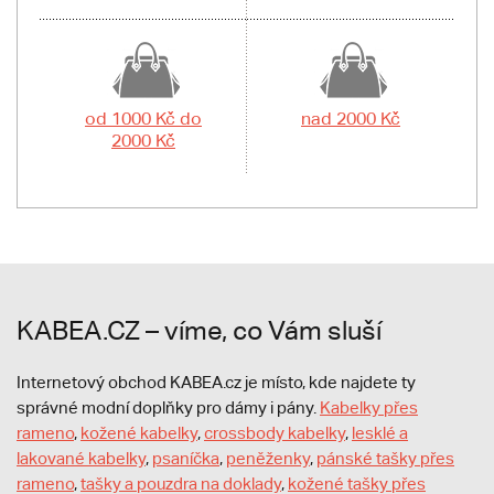
od 1000 Kč do
nad 2000 Kč
2000 Kč
KABEA.CZ – víme, co Vám sluší
Internetový obchod KABEA.cz je místo, kde najdete ty
správné modní doplňky pro dámy i pány.
Kabelky přes
rameno
,
kožené kabelky
,
crossbody kabelky
,
lesklé a
lakované kabelky
,
psaníčka
,
peněženky
,
pánské tašky přes
rameno
,
tašky a pouzdra na doklady
,
kožené tašky přes