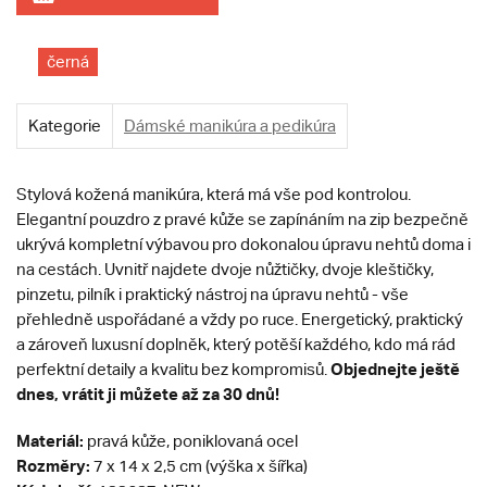
černá
Kategorie
Dámské manikúra a pedikúra
Stylová kožená manikúra, která má vše pod kontrolou.
Elegantní pouzdro z pravé kůže se zapínáním na zip bezpečně
ukrývá kompletní výbavou pro dokonalou úpravu nehtů doma i
na cestách. Uvnitř najdete dvoje nůžtičky, dvoje kleštičky,
pinzetu, pilník i praktický nástroj na úpravu nehtů - vše
přehledně uspořádané a vždy po ruce. Energetický, praktický
a zároveň luxusní doplněk, který potěší každého, kdo má rád
Objednejte ještě
perfektní detaily a kvalitu bez kompromisů.
dnes, vrátit ji můžete až za 30 dnů!
Materiál:
pravá kůže, poniklovaná ocel
Rozměry:
7 x 14 x 2,5 cm (výška x šířka)