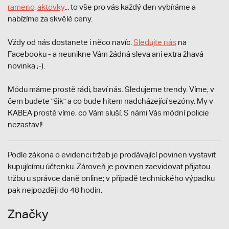
rameno
,
aktovky
... to vše pro vás každý den vybíráme a
nabízíme za skvělé ceny.
Vždy od nás dostanete i něco navíc.
S
ledujte nás
na
Facebooku - a neunikne Vám žádná sleva ani extra žhavá
novinka ;-).
Módu máme prostě rádi, baví nás. Sledujeme trendy. Víme, v
čem budete "šik" a co bude hitem nadcházející sezóny. My v
KABEA prostě víme, co Vám sluší. S námi Vás módní policie
nezastaví!
Podle zákona o evidenci tržeb je prodávající povinen vystavit
kupujícímu účtenku. Zároveň je povinen zaevidovat přijatou
tržbu u správce daně online; v případě technického výpadku
pak nejpozději do 48 hodin.
Značky