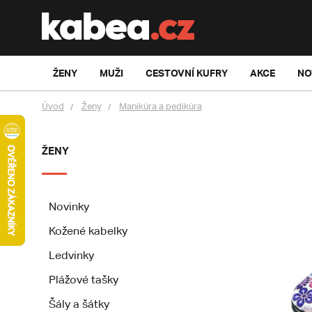
ŽENY
MUŽI
CESTOVNÍ KUFRY
AKCE
NO
Úvod
Ženy
Manikúra a pedikúra
ŽENY
Novinky
Kožené kabelky
Ledvinky
Plážové tašky
Šály a šátky