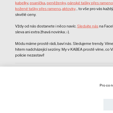
kabelky
,
psaníčka
,
peněženky
,
pánské tašky přes rameno
kožené tašky přes rameno
,
aktovky
... to vše pro vás kaž
skvělé ceny.
Vždy od nás dostanete i něco navíc.
S
ledujte nás
na Face
sleva ani extra žhavá novinka ;-).
Módu máme prostě rádi, baví nás. Sledujeme trendy. Víme
hitem nadcházející sezóny. My v KABEA prostě víme, co V
policie nezastaví!
Podle zákona o evidenci tržeb je prodávající povinen vyst
Zároveň je povinen zaevidovat přijatou tržbu u správce da
technického výpadku pak nejpozději do 48 hodin.
Pro co 
© 2013 - 2026 kabea.cz
Obchodní podmínky
Ochrana osobních údajů
Cookies