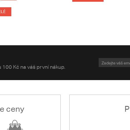
ELÉ
vu 100 Kč na váš první nákup.
le ceny
P