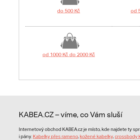
do 500 Kč
od 
od 1000 Kč do 2000 Kč
KABEA.CZ – víme, co Vám sluší
Internetový obchod KABEA.cz je místo, kde najdete ty s
i pány.
Kabelky přes rameno
,
kožené kabelky
,
crossbody 