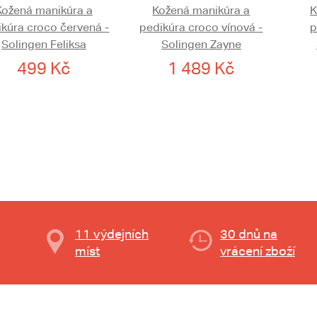
Kožená manikúra a
Kožená manikúra a
K
ikúra croco červená -
pedikúra croco vínová -
p
Solingen Feliksa
Solingen Zayne
499 Kč
1 489 Kč
11 výdejních
30 dnů na
míst
vrácení zboží