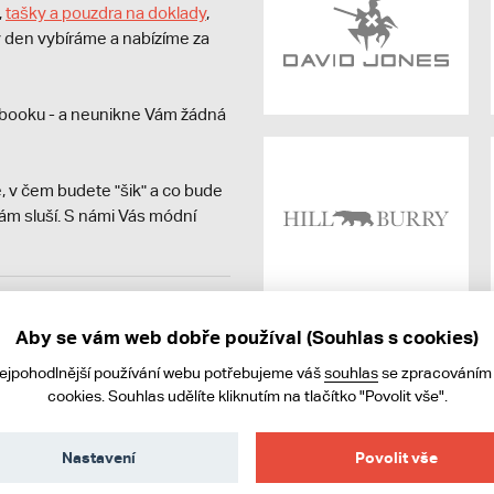
,
tašky a pouzdra na doklady
,
dý den vybíráme a nabízíme za
booku - a neunikne Vám žádná
, v čem budete "šik" a co bude
ám sluší. S námi Vás módní
avit kupujícímu účtenku.
ně online; v případě
Aby se vám web dobře používal (Souhlas s cookies)
nejpohodlnější používání webu potřebujeme váš
souhlas
se zpracováním
cookies. Souhlas udělíte kliknutím na tlačítko "Povolit vše".
Nastavení
Povolit vše