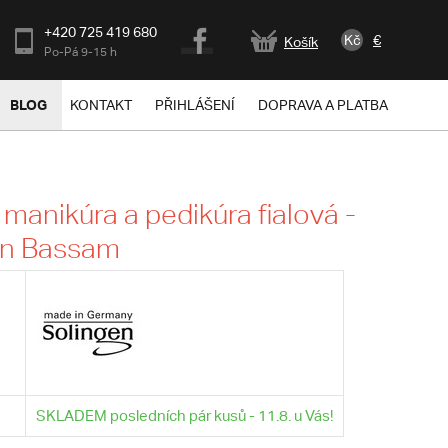
+420 725 419 680
Kč
€
Košík
Po-Pá 9-15 h
BLOG
KONTAKT
PŘIHLÁŠENÍ
DOPRAVA A PLATBA
manikúra a pedikúra fialová -
en Bassam
SKLADEM posledních pár kusů - 11.8. u Vás!