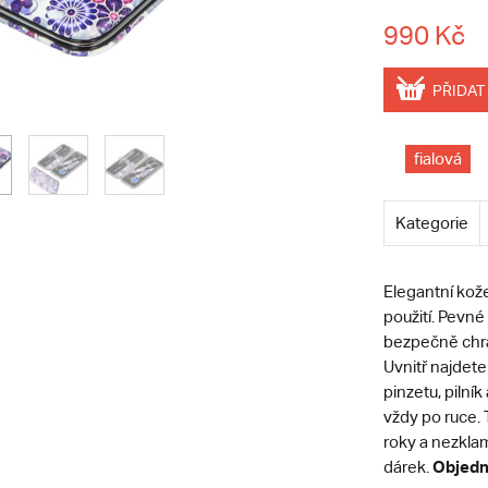
990 Kč
PŘIDAT
fialová
Kategorie
Elegantní kože
použití. Pevn
bezpečně chrán
Uvnitř najdet
pinzetu, pilní
vždy po ruce.
roky a nezklam
Objedne
dárek.