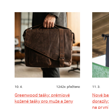
10. 4.
1242x
přečteno
11. 3.
Greenwood tašky: prémiové
Nové ba
kožené tašky pro muže a ženy
dorazily:
na první