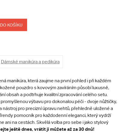
 DO KOŠÍKU
Dámské manikúra a pedikúra
ná manikúra, která zaujme na první pohled i při každém
é kožené pouzdro s kovovým zavíráním působí luxusně,
í obsah a podtrhuje kvalitní zpracování celého setu.
e promyšlenou výbavu pro dokonalou péči - dvoje nůžtičky,
k a nástroj pro precizní úpravu nehtů, přehledně uložené a
 Trendy pomocník pro každodenní eleganci, který vydrží
e ani na cestách. Skvělá volba pro sebe i jako stylový
jte ještě dnes, vrátit ji můžete až za 30 dnů!