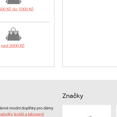
500 Kč do 1000 Kč
nad 2000 Kč
Značky
právné modní doplňky pro dámy
kabelky
,
lesklé a lakované