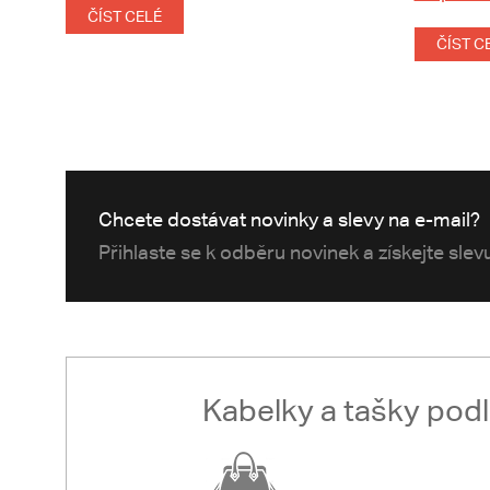
ČÍST CELÉ
ČÍST C
Chcete dostávat novinky a slevy na e-mail?
Přihlaste se k odběru novinek a získejte sle
Kabelky a tašky pod