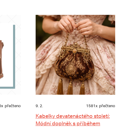
0x
přečteno
9. 2.
1581x
přečteno
Kabelky devatenáctého století:
Módní doplněk s příběhem