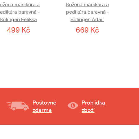
ožená manikúra a
Kožená manikúra a
edikúra barevná -
pedikúra barevná -
Solingen Feliksa
Solingen Adair
499 Kč
669 Kč
Poštovné
Prohlídka
zdarma
zboží