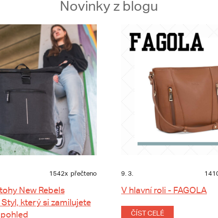
Novinky z blogu
1542x
přečteno
9. 3.
141
tohy New Rebels
V hlavní roli - FAGOLA
 Styl, který si zamilujete
 pohled
ČÍST CELÉ