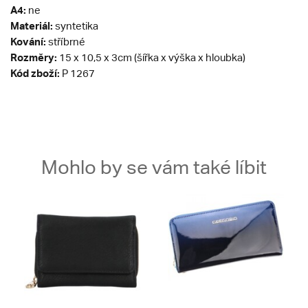
A4:
ne
Materiál:
syntetika
Kování:
stříbrné
Rozměry:
15 x 10,5 x 3cm (šířka x výška x hloubka)
Kód zboží:
P 1267
Mohlo by se vám také líbit