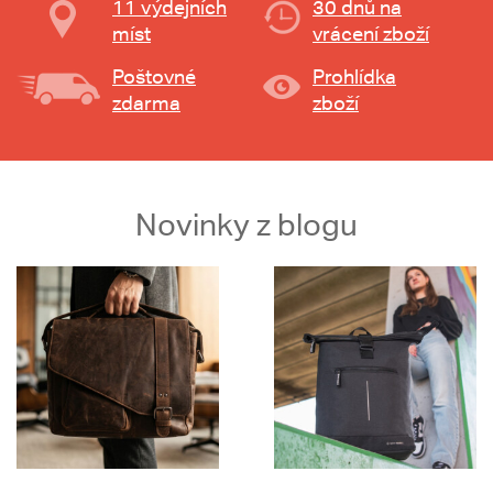
11 výdejních
30 dnů na
míst
vrácení zboží
Poštovné
Prohlídka
zdarma
zboží
Novinky z blogu