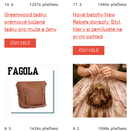
10. 4.
1257x
přečteno
11. 3.
1560x
přečteno
Greenwood tašky:
Nové batohy New
prémiové kožené
Rebels dorazily: Styl,
tašky pro muže a ženy
který si zamilujete na
první pohled
ČÍST CELÉ
ČÍST CELÉ
9. 3.
1426x
přečteno
9. 2.
1598x
přečteno