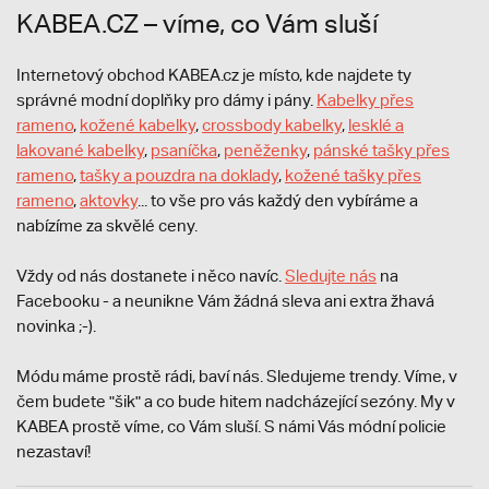
KABEA.CZ – víme, co Vám sluší
Internetový obchod KABEA.cz je místo, kde najdete ty
správné modní doplňky pro dámy i pány.
Kabelky přes
rameno
,
kožené kabelky
,
crossbody kabelky
,
lesklé a
lakované kabelky
,
psaníčka
,
peněženky
,
pánské tašky přes
rameno
,
tašky a pouzdra na doklady
,
kožené tašky přes
rameno
,
aktovky
... to vše pro vás každý den vybíráme a
nabízíme za skvělé ceny.
Vždy od nás dostanete i něco navíc.
S
ledujte nás
na
Facebooku - a neunikne Vám žádná sleva ani extra žhavá
novinka ;-).
Módu máme prostě rádi, baví nás. Sledujeme trendy. Víme, v
čem budete "šik" a co bude hitem nadcházející sezóny. My v
KABEA prostě víme, co Vám sluší. S námi Vás módní policie
nezastaví!