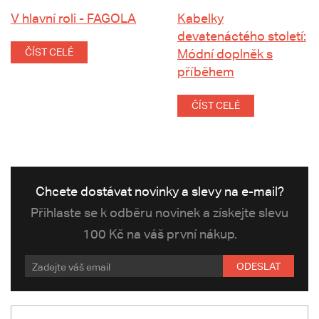
V hlavní roli - FAGOLA
Kabelky
devatenáctého století:
ČÍST CELÉ
Módní doplněk s
příběhem
ČÍST CELÉ
Chcete dostávat novinky a slevy na e-mail?
Přihlaste se k odběru novinek a získejte slevu
100 Kč na váš první nákup.
ODESLAT