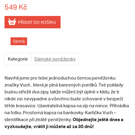
549 Kč
PŘIDAT DO KOŠÍKU
černá
Kategorie
Dámské peněženky
Navrhli jsme pro tebe jednoduchou černou peněženku
značky Vuch , která je plná barevných puntíků. Tvé poklady
budou střežit dva zipy, takže můžeš být úplně v klidu, že ti
nikde nic nevypadne a všechno bude schované v bezpečí
téhle krasavice. Uzavíratelná kapsa na zip na mince. Přihrádka
na fotku. Prostorná kapsa na bankovky. Kartička Vuch –
Objednejte ještě dnes a
identifikace při ztrátě peněženky.
vyzkoušejte, vrátit ji můžete až za 30 dnů!